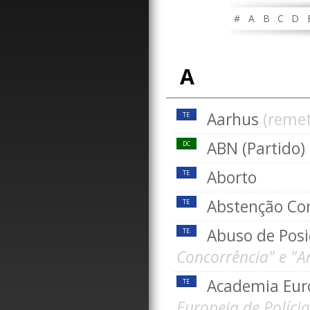
#
A
B
C
D
A
Aarhus
(reme
TE
ABN (Partido)
DC
Aborto
TE
Abstenção Con
TE
Abuso de Pos
TE
Concorrência" e "An
Academia Euro
TE
Europeia de Polícia