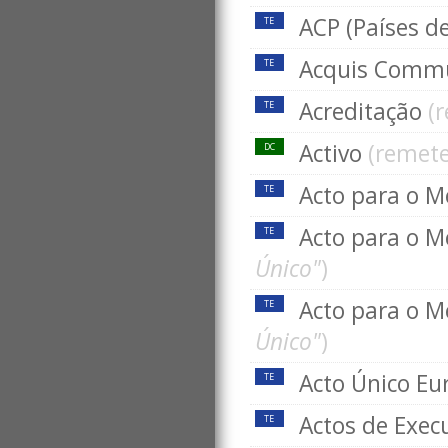
ACP (Países de
TE
Acquis Comm
TE
Acreditação
(
TE
Activo
(remet
DC
Acto para o M
TE
Acto para o M
TE
Único"
)
Acto para o M
TE
Único"
)
Acto Único Eu
TE
Actos de Exec
TE