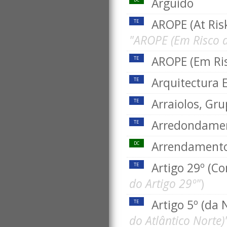
Arguido
AROPE (At Risk
TE
"AROPE (Em Risco d
AROPE (Em Ris
TE
Arquitectura 
TE
Arraiolos, Gr
TE
Arredondame
TE
Arrendament
DC
Artigo 29º (C
TE
do Artigo 29º"
)
Artigo 5º (da
TE
do Atlântico Norte)