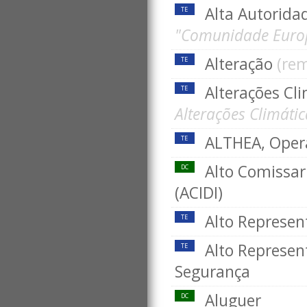
Alta Autorid
TE
"Comunidade Europ
Alteração
(re
TE
Alterações Cl
TE
Alterações Climáti
ALTHEA, Ope
TE
Alto Comissari
DC
(ACIDI)
Alto Represen
TE
Alto Represent
TE
Segurança
Aluguer
DC