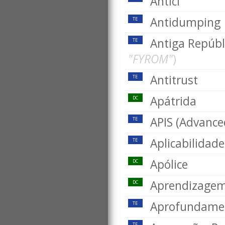
Antici
Antidumping
TE
Antiga Repúb
TE
"FYROM"
)
Antitrust
TE
Apátrida
DC
APIS (Advance
TE
Aplicabilidade
TE
Apólice
DC
Aprendizagem
DC
Aprofundame
TE
TE