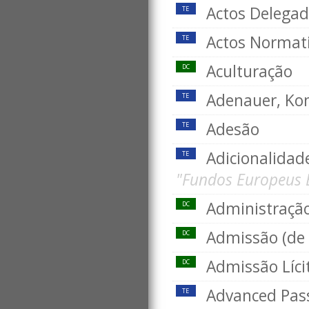
Actos Delega
TE
Actos Normat
TE
Aculturação
DC
Adenauer, Ko
TE
Adesão
TE
Adicionalidade
TE
"Fundos Europeus Es
Administração
DC
Admissão (de 
DC
Admissão Líci
DC
Advanced Pass
TE