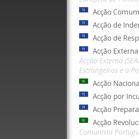
Acção Comu
TE
Acção de Ind
TE
Acção de Resp
TE
Acção Extern
TE
Acção Externa (SEA
Estrangeiros e a Po
Acção Naciona
DC
Acção por In
TE
Acção Prepara
TE
Acção Revolu
DC
Comunista Portugu