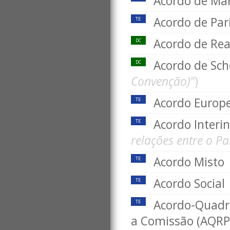
Acordo de Ma
Acordo de Par
TE
Acordo de Re
DC
Acordo de Sc
DC
Convenção)"
)
Acordo Europ
TE
Acordo Interin
TE
relações entre o P
Acordo Misto
TE
Acordo Social
TE
Acordo-Quadro
TE
a Comissão (AQRP