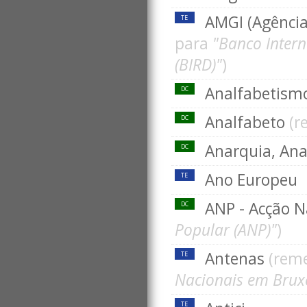
AMGI (Agência
TE
para
"Banco Inter
(BIRD)"
)
Analfabetis
DC
Analfabeto
(r
DC
Anarquia, An
DC
Ano Europeu
TE
ANP - Acção N
DC
Popular (ANP)"
)
Antenas
(rem
TE
Nacionais em Bruxe
TE