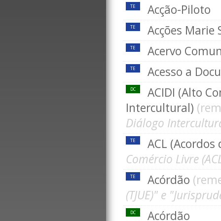
Acção-Piloto
TE
Acções Marie 
TE
Acervo Comun
TE
Acesso a Doc
TE
ACIDI (Alto C
DC
Intercultural)
(rem
Diálogo Intercultural
ACL (Acordos 
TE
Comércio Livre (ACL
Acórdão
(rem
TE
(TJUE)" e "Jurispru
Acórdão
DC