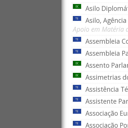
Asilo Diplomá
DC
Asilo, Agênci
TE
Apoio em Matéria d
Assembleia 
TE
Assembleia Pa
TE
Assento Parl
DC
Assimetrias 
DC
Assistência Té
TE
Assistente Pa
TE
Associação Eu
TE
Associação Po
TE