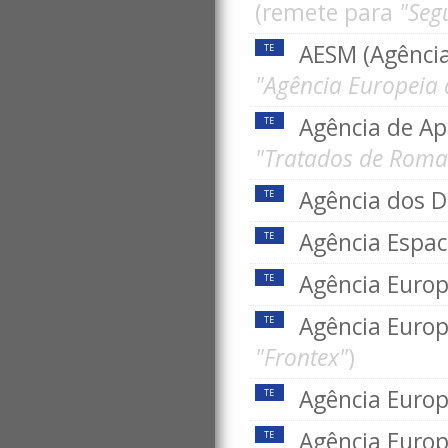
(remete para
"Seg
AESM (Agênci
TE
"Agência Europeia
Agência de A
TE
"Tratados de Roma
Agência dos D
TE
Agência Espac
TE
Agência Europ
TE
Agência Europ
TE
"Frontex"
)
Agência Euro
TE
Agência Europ
TE