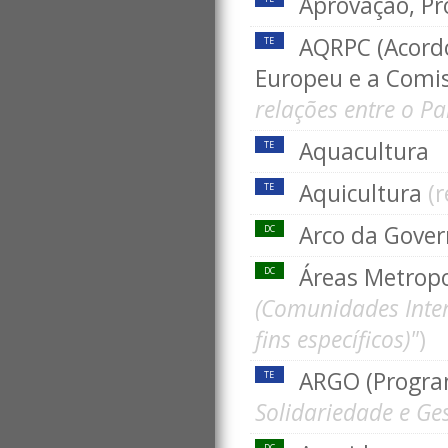
Aprovação, P
AQRPC (Acordo
TE
Europeu e a Comi
relações entre o P
Aquacultura
TE
Aquicultura
(
TE
Arco da Gove
DC
Áreas Metrop
DC
(Comunidades Inter
fins específicos)"
)
ARGO (Progr
TE
Solidariedade e Ge
DC