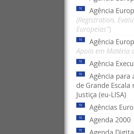
Agência Euro
TE
(Registration, Eval
Europeias"
)
Agência Europ
TE
Apoio em Matéria d
Agência Execu
TE
Agência para 
TE
de Grande Escala 
Justiça (eu-LISA)
Agências Euro
TE
Agenda 2000
TE
Agenda Digita
TE