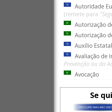
Autoridade Eu
TE
(remete para
"Seg
Autorização d
DC
Autorização d
DC
Auxílio Estata
TE
Avaliação de
TE
Prevenção ou da Ac
Avocação
DC
Se qu
PROCUREI MAS NÃO ENC