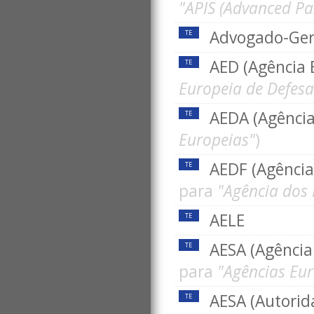
"APIS (Advanced Pa
Advogado-Gera
TE
AED (Agência 
TE
Europeia de Defesa
AEDA (Agênci
TE
Europeias"
)
AEDF (Agência
TE
para
"Agência dos
AELE
TE
AESA (Agência
TE
para
"Agências Eur
AESA (Autorid
TE