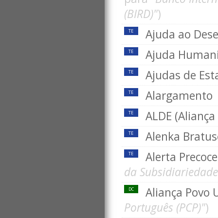
(BIRD)"
)
Ajuda ao Des
TE
Ajuda Humani
TE
Ajudas de Es
TE
Alargamento
TE
ALDE (Aliança
TE
Alenka Bratu
TE
Alerta Precoc
TE
da Subsidiariedade
Aliança Povo 
DC
Português (PCP)"
)