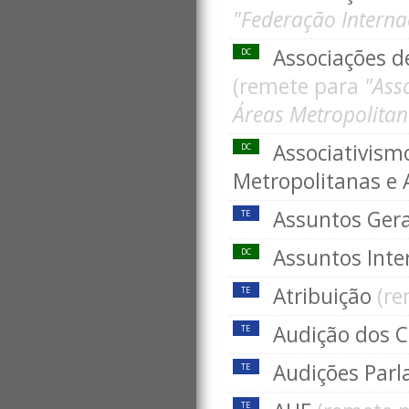
"Federação Internac
Associações de
DC
(remete para
"Ass
Áreas Metropolitana
Associativism
DC
Metropolitanas e A
Assuntos Gera
TE
Assuntos Int
DC
Atribuição
(r
TE
Audição dos 
TE
Audições Par
TE
TE