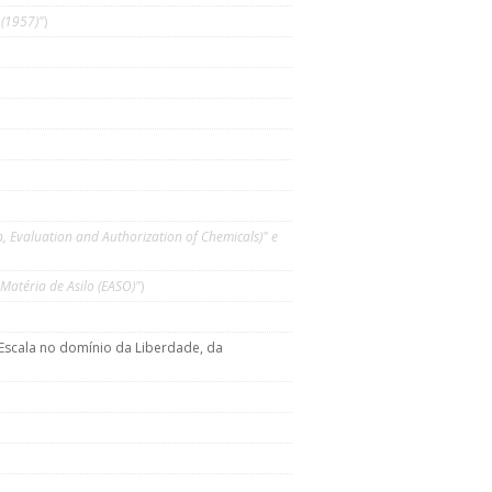
(1957)"
)
n, Evaluation and Authorization of Chemicals)" e
atéria de Asilo (EASO)"
)
Escala no domínio da Liberdade, da