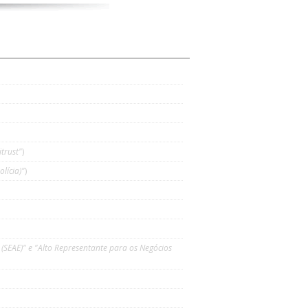
itrust"
)
lícia)"
)
(SEAE)" e "Alto Representante para os Negócios