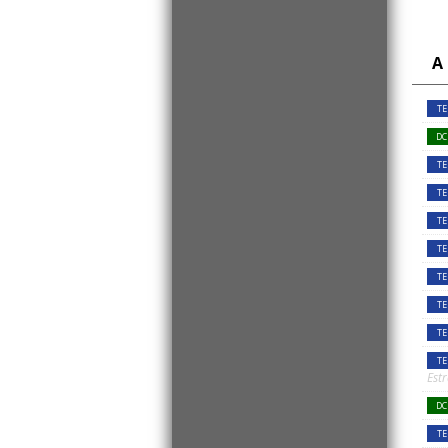
A
TE
DC
TE
TE
TE
TE
TE
TE
TE
TE
Est
DC
TE