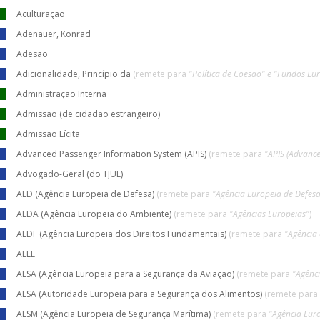
Aculturação
Adenauer, Konrad
Adesão
Adicionalidade, Princípio da
(remete para
"Política de Coesão" e "Fundos Eur
Administração Interna
Admissão (de cidadão estrangeiro)
Admissão Lícita
Advanced Passenger Information System (APIS)
(remete para
"APIS (Advanc
Advogado-Geral (do TJUE)
AED (Agência Europeia de Defesa)
(remete para
"Agência Europeia de Defesa
AEDA (Agência Europeia do Ambiente)
(remete para
"Agências Europeias"
)
AEDF (Agência Europeia dos Direitos Fundamentais)
(remete para
"Agência
AELE
AESA (Agência Europeia para a Segurança da Aviação)
(remete para
"Agênc
AESA (Autoridade Europeia para a Segurança dos Alimentos)
(remete para
AESM (Agência Europeia de Segurança Marítima)
(remete para
"Agência Eur