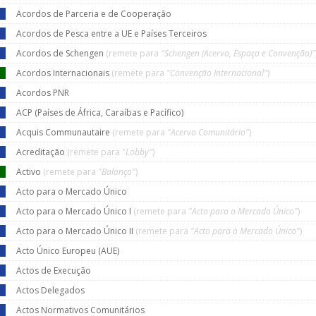
Acordos de Parceria e de Cooperação
Acordos de Pesca entre a UE e Países Terceiros
Acordos de Schengen
(remete para
"Schengen (Acervo, Espaço e Convenção)"
Acordos Internacionais
(remete para
"Convenção Internacional"
)
Acordos PNR
ACP (Países de África, Caraíbas e Pacífico)
Acquis Communautaire
(remete para
"Acervo Comunitário"
)
Acreditação
(remete para
"Lobby"
)
Activo
(remete para
"Balanço"
)
Acto para o Mercado Único
Acto para o Mercado Único I
(remete para
"Acto para o Mercado Único"
)
Acto para o Mercado Único II
(remete para
"Acto para o Mercado Único"
)
Acto Único Europeu (AUE)
Actos de Execução
Actos Delegados
Actos Normativos Comunitários