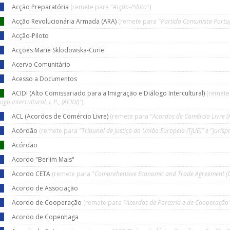
Acção Preparatória
(remete para
"Acção-Piloto"
)
Acção Revolucionária Armada (ARA)
(remete para
"Partido Comunista Portu
Acção-Piloto
Acções Marie Sklodowska-Curie
Acervo Comunitário
Acesso a Documentos
ACIDI (Alto Comissariado para a Imigração e Diálogo Intercultural)
(remete
ogo Intercultural, I. P., (ACIDI)"
)
ACL (Acordos de Comércio Livre)
(remete para
"Acordos de Comércio Livre (
Acórdão
(remete para
"Tribunal de Justiça da União Europeia (TJUE)" e "Juris
Acórdão
Acordo "Berlim Mais"
Acordo CETA
(remete para
"Comprehensive Economic and Trade Agreement (C
Acordo de Associação
Acordo de Cooperação
(remete para
"Acordos de Parceria e de Cooperação
Acordo de Copenhaga