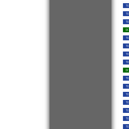
TE
TE
TE
DC
TE
TE
TE
TE
DC
TE
TE
TE
TE
TE
TE
TE