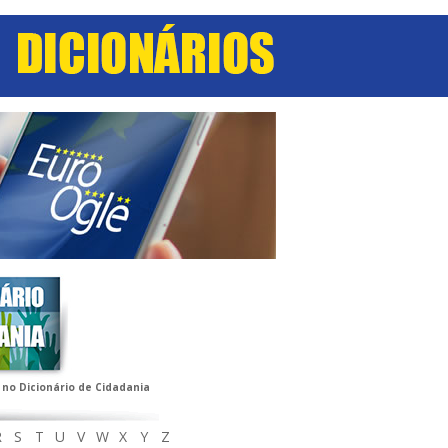
 no Dicionário de Cidadania
R
S
T
U
V
W
X
Y
Z