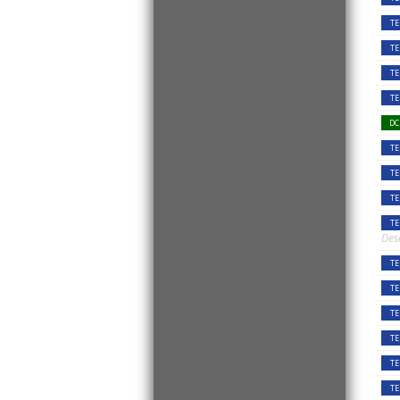
TE
TE
TE
TE
DC
TE
TE
TE
TE
Des
TE
TE
TE
TE
TE
TE