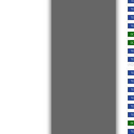
TE
TE
TE
TE
DC
DC
TE
TE
(AQ
TE
TE
TE
TE
TE
TE
DC
TE