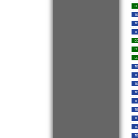
DC
TE
TE
TE
DC
DC
DC
TE
TE
TE
TE
TE
TE
TE
TE
TE