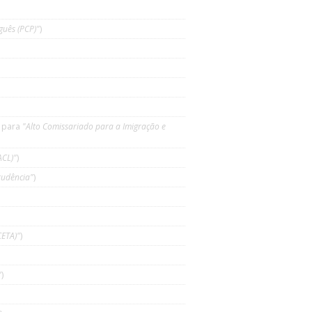
guês (PCP)"
)
 para
"Alto Comissariado para a Imigração e
ACL)"
)
prudência"
)
ETA)"
)
"
)