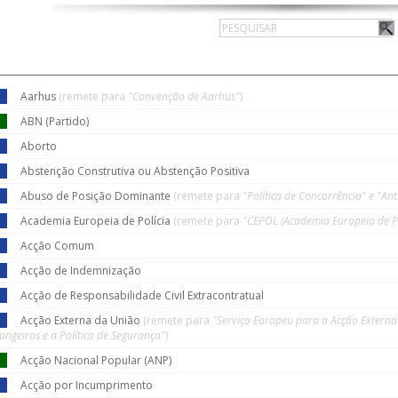
Aarhus
(remete para
"Convenção de Aarhus"
)
ABN (Partido)
Aborto
Abstenção Construtiva ou Abstenção Positiva
Abuso de Posição Dominante
(remete para
"Política de Concorrência" e "Ant
Academia Europeia de Polícia
(remete para
"CEPOL (Academia Europeia de Po
Acção Comum
Acção de Indemnização
Acção de Responsabilidade Civil Extracontratual
Acção Externa da União
(remete para
"Serviço Europeu para a Acção Externa 
rangeiros e a Política de Segurança"
)
Acção Nacional Popular (ANP)
Acção por Incumprimento