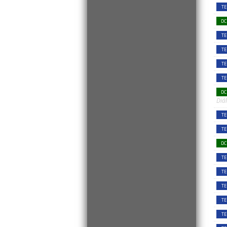
TE
DC
TE
TE
TE
TE
DC
Diál
TE
TE
DC
TE
TE
TE
TE
TE