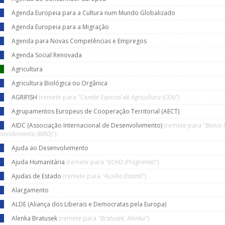
Agenda Europeia para a Cultura num Mundo Globalizado
Agenda Europeia para a Migração
Agenda para Novas Competências e Empregos
Agenda Social Renovada
Agricultura
Agricultura Biológica ou Orgânica
AGRIFISH
(remete para
"Comité Especial de Agricultura (CEA)"
)
Agrupamentos Europeus de Cooperação Territorial (AECT)
AIDC (Associação Internacional de Desenvolvimento)
(remete para
"Banco 
envolvimento (BIRD)"
)
Ajuda ao Desenvolvimento
Ajuda Humanitária
(remete para
"ECHO (Programa)"
)
Ajudas de Estado
(remete para
"Auxílio Estatal"
)
Alargamento
ALDE (Aliança dos Liberais e Democratas pela Europa)
Alenka Bratusek
(remete para
"Bratusek, Alenka"
)