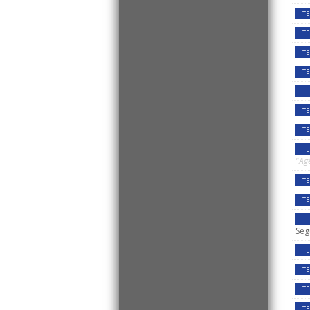
TE
TE
TE
TE
TE
TE
TE
TE
"Ag
TE
TE
TE
Seg
TE
TE
TE
TE