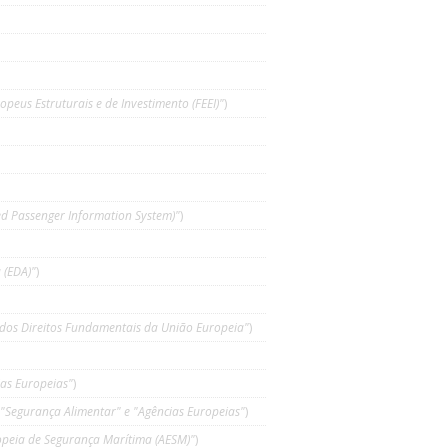
opeus Estruturais e de Investimento (FEEI)"
)
ed Passenger Information System)"
)
 (EDA)"
)
 dos Direitos Fundamentais da União Europeia"
)
ias Europeias"
)
"Segurança Alimentar" e "Agências Europeias"
)
opeia de Segurança Marítima (AESM)"
)