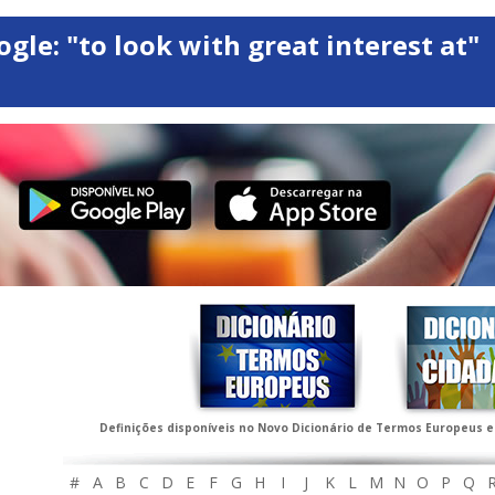
ogle: "to look with great interest at"
Definições disponíveis no Novo Dicionário de Termos Europeus e
#
A
B
C
D
E
F
G
H
I
J
K
L
M
N
O
P
Q