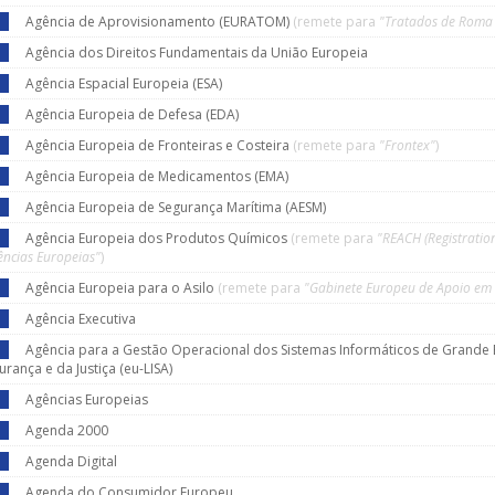
Agência de Aprovisionamento (EURATOM)
(remete para
"Tratados de Roma 
Agência dos Direitos Fundamentais da União Europeia
Agência Espacial Europeia (ESA)
Agência Europeia de Defesa (EDA)
Agência Europeia de Fronteiras e Costeira
(remete para
"Frontex"
)
Agência Europeia de Medicamentos (EMA)
Agência Europeia de Segurança Marítima (AESM)
Agência Europeia dos Produtos Químicos
(remete para
"REACH (Registratio
ências Europeias"
)
Agência Europeia para o Asilo
(remete para
"Gabinete Europeu de Apoio em M
Agência Executiva
Agência para a Gestão Operacional dos Sistemas Informáticos de Grande 
urança e da Justiça (eu-LISA)
Agências Europeias
Agenda 2000
Agenda Digital
Agenda do Consumidor Europeu