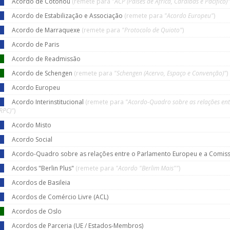
Acordo de Cotonou
(remete para
"ACP (Países de África, Caraíbas e Pacífico)"
Acordo de Estabilização e Associação
(remete para
"Acordo Europeu"
)
Acordo de Marraquexe
(remete para
"Protocolo de Quioto"
)
Acordo de Paris
Acordo de Readmissão
Acordo de Schengen
(remete para
"Schengen (Acervo, Espaço e Convenção)"
)
Acordo Europeu
Acordo Interinstitucional
(remete para
"Acordo-Quadro sobre as relações en
RPC)"
)
Acordo Misto
Acordo Social
Acordo-Quadro sobre as relações entre o Parlamento Europeu e a Comis
Acordos "Berlin Plus"
(remete para
"Acordo "Berlim Mais""
)
Acordos de Basileia
Acordos de Comércio Livre (ACL)
Acordos de Oslo
Acordos de Parceria (UE / Estados-Membros)