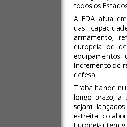
todos os Estado
A EDA atua em 
das capacidad
armamento; ref
europeia de d
equipamentos d
incremento do re
defesa.
Trabalhando num
longo prazo, a
sejam lançados
estreita colab
Europeia) tem v