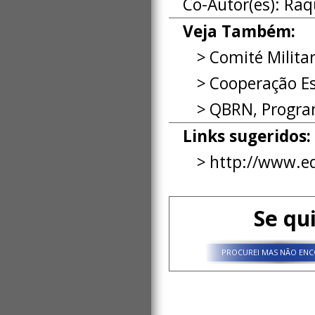
Co-Autor(es):
Raq
Veja Também:
Comité Milita
Cooperação E
QBRN, Progr
Links sugeridos:
http://www.e
Se qu
PROCUREI MAS NÃO ENC