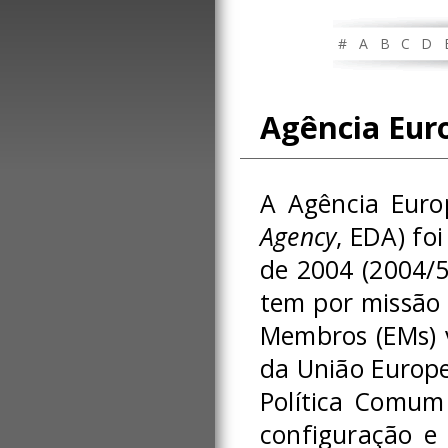
#
A
B
C
D
Agência Eur
A Agência Europ
Agency
, EDA) fo
de 2004 (2004/5
tem por missão 
Membros (EMs) v
da União Europe
Política Comum
configuração e