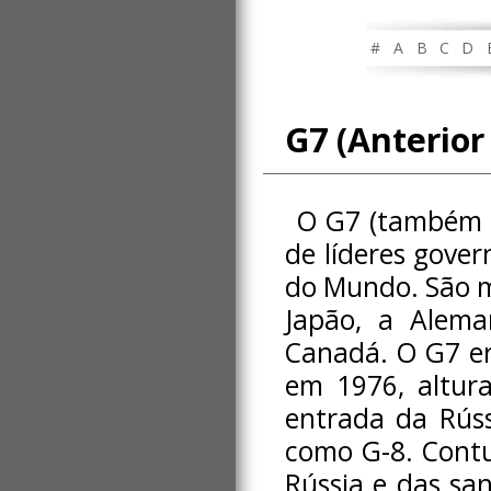
#
A
B
C
D
G7 (Anterior
O G7 (também 
de líderes gover
do Mundo. São m
Japão, a Alema
Canadá. O G7 e
em 1976, altur
entrada da Rúss
como G-8. Contu
Rússia e das sa