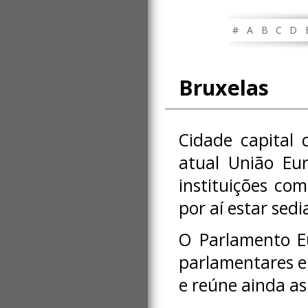
#
A
B
C
D
Bruxelas
Cidade capital 
atual União Eur
instituições co
por aí estar sed
O Parlamento E
parlamentares e 
e reúne ainda a