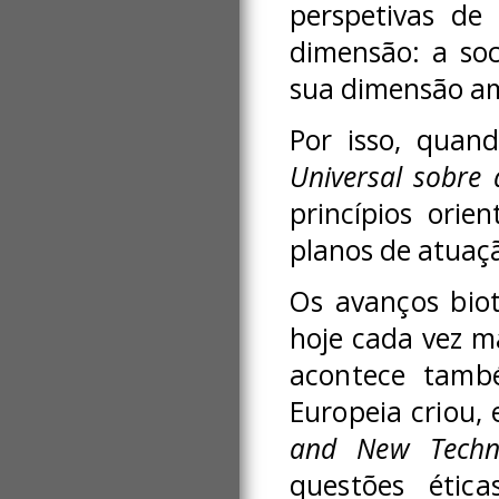
perspetivas de
dimensão: a soc
sua dimensão am
Por isso, qua
Universal sobre 
princípios orie
planos de atuaçã
Os avanços bio
hoje cada vez ma
acontece tamb
Europeia criou,
and New Techno
questões éti