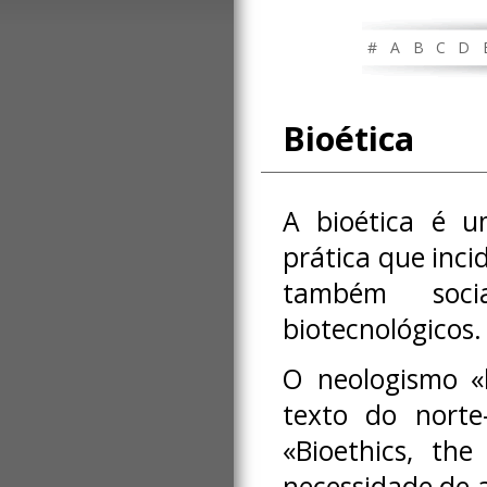
#
A
B
C
D
Bioética
A bioética é u
prática que inci
também soci
biotecnológicos.
O neologismo «
texto do norte
«Bioethics, the
necessidade de a