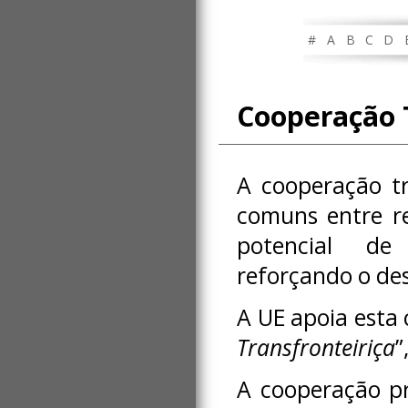
#
A
B
C
D
Cooperação 
A cooperação tr
comuns entre re
potencial de
reforçando o de
A UE apoia esta 
Transfronteiriça
”
A cooperação pr